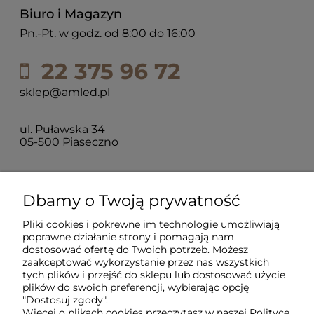
Biuro i Magazyn
Pn.-Pt. w godz. od 8:00 do 16:00
22 375 96 72
sklep@amled.pl
ul. Puławska 34
05-500 Piaseczno
Dla klientów
Dbamy o Twoją prywatność
Pliki cookies i pokrewne im technologie umożliwiają
Informacje
poprawne działanie strony i pomagają nam
dostosować ofertę do Twoich potrzeb. Możesz
zaakceptować wykorzystanie przez nas wszystkich
O firmie
tych plików i przejść do sklepu lub dostosować użycie
plików do swoich preferencji, wybierając opcję
"Dostosuj zgody".
Więcej o plikach cookies przeczytasz w naszej Polityce