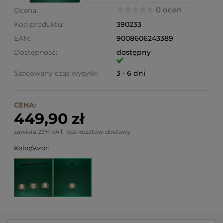
0 ocen
Ocena:
Kod produktu:
390233
EAN:
9008606243389
Dostępność:
dostępny
Szacowany czas wysyłki:
3 - 6 dni
CENA:
449,90 zł
zawiera 23% VAT, bez kosztów dostawy
Kolor/wzór: