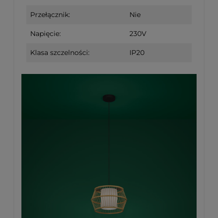
Przełącznik:
Nie
Napięcie:
230V
Klasa szczelności:
IP20