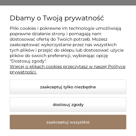
Dla klientów
Dbamy o Twoją prywatność
Pliki cookies i pokrewne im technologie umożliwiają
Informacje
poprawne działanie strony i pomagają nam
dostosować ofertę do Twoich potrzeb. Możesz
zaakceptować wykorzystanie przez nas wszystkich
O firmie
tych plików i przejść do sklepu lub dostosować użycie
plików do swoich preferencji, wybierając opcję
"Dostosuj zgody".
Więcej o plikach cookies przeczytasz w naszej Polityce
prywatności.
zaakceptuj tylko niezbędne
dostosuj zgody
© 2026 amled.pl. Wszelkie prawa zastrzeżone.
Styl graficzny i aplikacje ShopGadget.pl
Sklep
zaakceptuj wszystkie
internetowy Shoper Premium