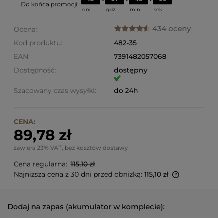
Do końca promocji:
dni
gdz.
min.
sek.
434 oceny
Ocena:
Kod produktu:
482-35
EAN:
7391482057068
Dostępność:
dostępny
Szacowany czas wysyłki:
do 24h
CENA:
89,78 zł
zawiera 23% VAT, bez kosztów dostawy
Cena regularna:
115,10 zł
Najniższa cena z 30 dni przed obniżką:
115,10 zł
Jeżeli prod
niż 30 dni,
cena od mo
Dodaj na zapas (akumulator w komplecie):
pojawił się