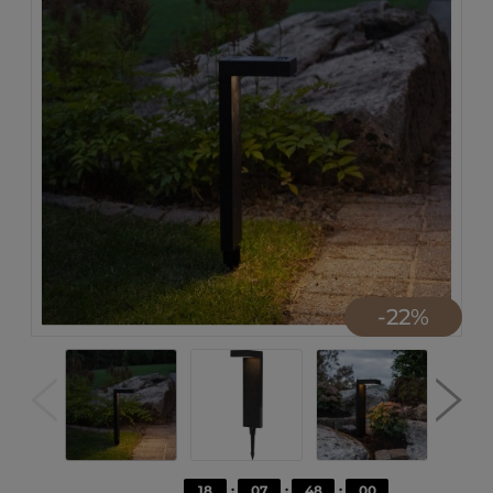
-
22
%
18
07
47
59