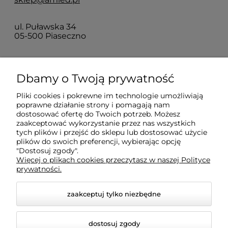
ul. Puławska 34
05-500 Piaseczno
Dla klientów
Dbamy o Twoją prywatność
Pliki cookies i pokrewne im technologie umożliwiają
Informacje
poprawne działanie strony i pomagają nam
dostosować ofertę do Twoich potrzeb. Możesz
zaakceptować wykorzystanie przez nas wszystkich
O firmie
tych plików i przejść do sklepu lub dostosować użycie
plików do swoich preferencji, wybierając opcję
"Dostosuj zgody".
Więcej o plikach cookies przeczytasz w naszej Polityce
prywatności.
zaakceptuj tylko niezbędne
dostosuj zgody