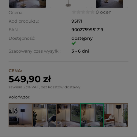
0 ocen
Ocena:
Kod produktu:
95171
EAN:
9002759951719
Dostępność:
dostępny
Szacowany czas wysyłki:
3 - 6 dni
CENA:
549,90 zł
zawiera 23% VAT, bez kosztów dostawy
Kolor/wzór: