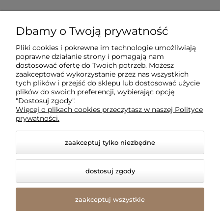
Dla klientów
Dbamy o Twoją prywatność
Pliki cookies i pokrewne im technologie umożliwiają
Informacje
poprawne działanie strony i pomagają nam
dostosować ofertę do Twoich potrzeb. Możesz
zaakceptować wykorzystanie przez nas wszystkich
O firmie
tych plików i przejść do sklepu lub dostosować użycie
plików do swoich preferencji, wybierając opcję
"Dostosuj zgody".
Więcej o plikach cookies przeczytasz w naszej Polityce
prywatności.
zaakceptuj tylko niezbędne
dostosuj zgody
© 2026 amled.pl. Wszelkie prawa zastrzeżone.
Styl graficzny i aplikacje ShopGadget.pl
Sklep
zaakceptuj wszystkie
internetowy Shoper Premium