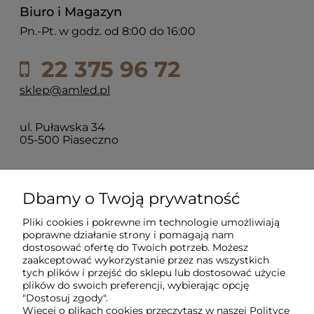
Biuro i Magazyn
Pn.-Pt. w godz. od 8:00 do 16:00
22 375 96 72
sklep@amled.pl
ul. Puławska 34
05-500 Piaseczno
Dla klientów
Dbamy o Twoją prywatność
Pliki cookies i pokrewne im technologie umożliwiają
Informacje
poprawne działanie strony i pomagają nam
dostosować ofertę do Twoich potrzeb. Możesz
zaakceptować wykorzystanie przez nas wszystkich
O firmie
tych plików i przejść do sklepu lub dostosować użycie
plików do swoich preferencji, wybierając opcję
"Dostosuj zgody".
Więcej o plikach cookies przeczytasz w naszej Polityce