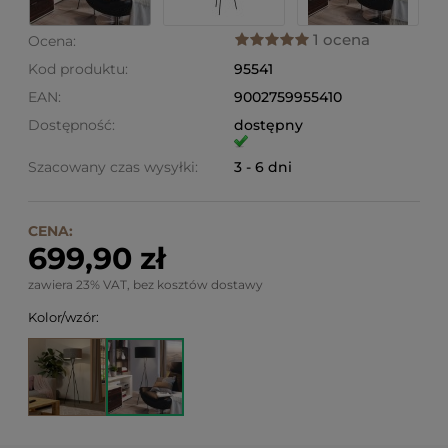
1 ocena
Ocena:
Kod produktu:
95541
EAN:
9002759955410
Dostępność:
dostępny
Szacowany czas wysyłki:
3 - 6 dni
CENA:
699,90 zł
zawiera 23% VAT, bez kosztów dostawy
Kolor/wzór: