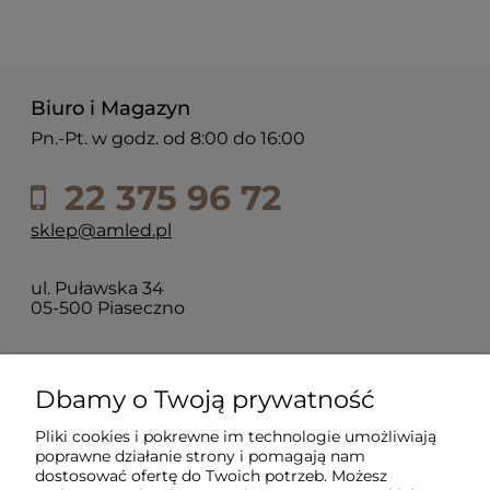
Biuro i Magazyn
Pn.-Pt. w godz. od 8:00 do 16:00
22 375 96 72
sklep@amled.pl
ul. Puławska 34
05-500 Piaseczno
Dla klientów
Dbamy o Twoją prywatność
Pliki cookies i pokrewne im technologie umożliwiają
Informacje
poprawne działanie strony i pomagają nam
dostosować ofertę do Twoich potrzeb. Możesz