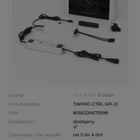
0 ocen
Ocena:
Kod produktu:
TWPRO-CTRL-SPI-21
EAN:
8056326675998
Dostępność:
dostępny
Szacowany czas wysyłki:
od 2 do 4 dni