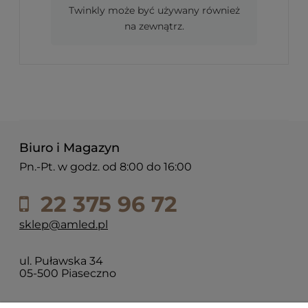
Twinkly może być używany również
na zewnątrz.
Biuro i Magazyn
Pn.-Pt. w godz. od 8:00 do 16:00
22 375 96 72
sklep@amled.pl
ul. Puławska 34
05-500 Piaseczno