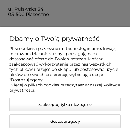
ul. Puławska 34
05-500 Piaseczno
Dla klientów
Dbamy o Twoją prywatność
Pliki cookies i pokrewne im technologie umożliwiają
Informacje
poprawne działanie strony i pomagają nam
dostosować ofertę do Twoich potrzeb. Możesz
zaakceptować wykorzystanie przez nas wszystkich
O firmie
tych plików i przejść do sklepu lub dostosować użycie
plików do swoich preferencji, wybierając opcję
"Dostosuj zgody".
Więcej o plikach cookies przeczytasz w naszej Polityce
prywatności.
zaakceptuj tylko niezbędne
dostosuj zgody
© 2026 amled.pl. Wszelkie prawa zastrzeżone.