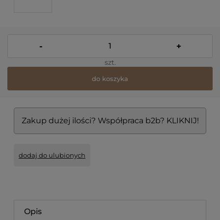
-
+
szt.
do koszyka
Zakup dużej ilości? Współpraca b2b? KLIKNIJ!
dodaj do ulubionych
Opis