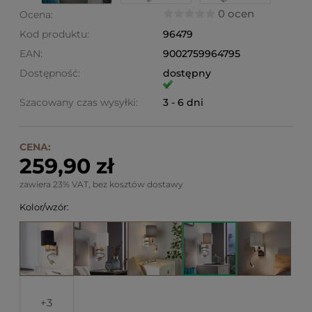
0 ocen
Ocena:
Kod produktu:
96479
EAN:
9002759964795
Dostępność:
dostępny
Szacowany czas wysyłki:
3 - 6 dni
CENA:
259,90 zł
zawiera 23% VAT, bez kosztów dostawy
Kolor/wzór:
3