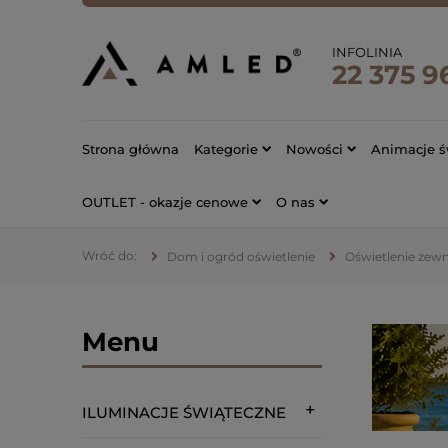
INFOLINIA
22 375 9
Strona główna
Kategorie
Nowości
Animacje ś
OUTLET - okazje cenowe
O nas
Dom i ogród oświetlenie
Oświetlenie zew
Menu
ILUMINACJE ŚWIĄTECZNE