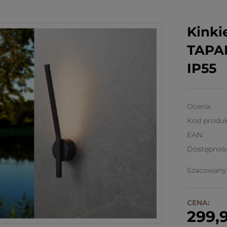
Kinki
TAPAR
IP55
Ocena:
Kod produk
EAN:
Dostępnoś
Szacowany 
CENA:
299,9