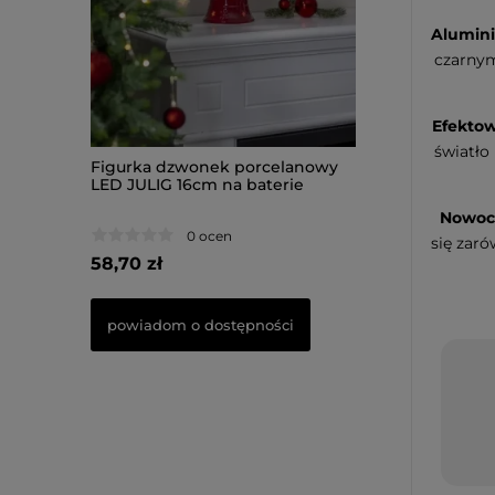
Alumin
czarnym
Efektow
światło
celanowy
Figurka dzwonek porcelanowy
Figurka Piesek 
terie
LED JULIG 16cm na baterie
33,50cm na bater
Nowocz
0 ocen
0 oce
się zaró
58,70 zł
66,50 zł
ości
powiadom o dostępności
do koszyka