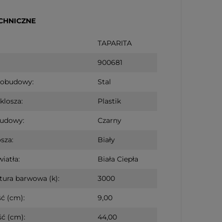
CHNICZNE
TAPARITA
900681
 obudowy:
Stal
klosza:
Plastik
budowy:
Czarny
sza:
Biały
iatła:
Biała Ciepła
ura barwowa (k):
3000
ć (cm):
9,00
ć (cm):
44,00