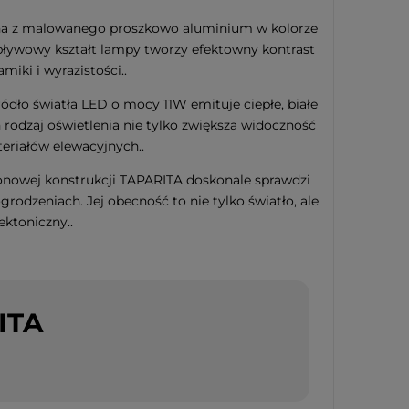
a z malowanego proszkowo aluminium w kolorze
ływowy kształt lampy tworzy efektowny kontrast
miki i wyrazistości..
ódło światła LED o mocy 11W emituje ciepłe, białe
n rodzaj oświetlenia nie tylko zwiększa widoczność
iąteczna szklana
eriałów elewacyjnych..
 CANDY TREE 16cm
pionowej konstrukcji TAPARITA doskonale sprawdzi
rodzeniach. Jej obecność to nie tylko światło, ale
ektoniczny..
ITA