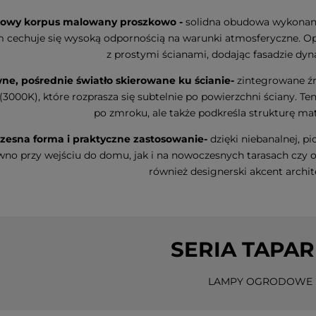
iowy korpus malowany proszkowo -
solidna obudowa wykonan
 cechuje się wysoką odpornością na warunki atmosferyczne. Op
z prostymi ścianami, dodając fasadzie dyna
ne, pośrednie światło skierowane ku ścianie-
zintegrowane źr
 (3000K), które rozprasza się subtelnie po powierzchni ściany. Te
Led DOGGE
Dekoracja świąteczna szklany
Dekoracja św
po zmroku, ale także podkreśla strukturę mat
ie
Bałwanek Led OLLE 31cm na
choinka Led
baterie
na baterie
esna forma i praktyczne zastosowanie-
dzięki niebanalnej, 
n
wno przy wejściu do domu, jak i na nowoczesnych tarasach czy og
99,00 zł
33,70 zł
również designerski akcent archit
do koszyka
do koszyka
SERIA
TAPAR
LAMPY OGRODOWE