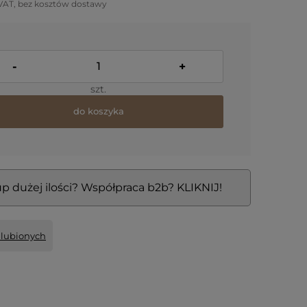
VAT, bez kosztów dostawy
-
+
szt.
do koszyka
p dużej ilości? Współpraca b2b? KLIKNIJ!
ulubionych