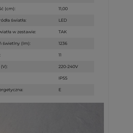
ć (cm):
11,00
ródła światła:
LED
wiatła w zestawie:
TAK
 świetlny (lm):
1236
:
11
(V):
220-240V
IP55
ergetyczna:
E