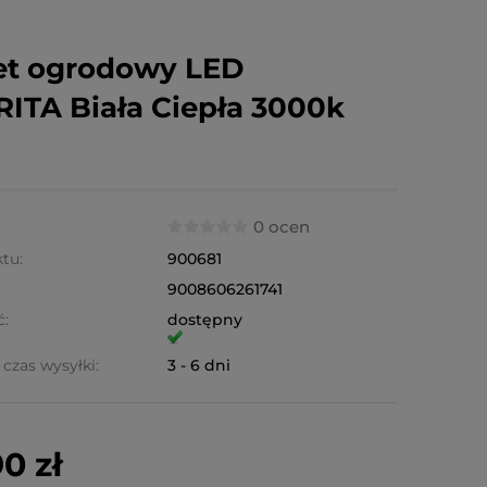
et ogrodowy LED
ITA Biała Ciepła 3000k
0 ocen
tu:
900681
9008606261741
ć:
dostępny
czas wysyłki:
3 - 6 dni
0 zł