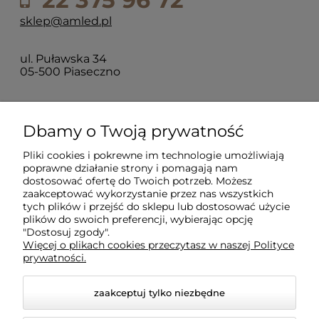
sklep@amled.pl
ul. Puławska 34
05-500 Piaseczno
Dla klientów
Dbamy o Twoją prywatność
Pliki cookies i pokrewne im technologie umożliwiają
Informacje
poprawne działanie strony i pomagają nam
dostosować ofertę do Twoich potrzeb. Możesz
zaakceptować wykorzystanie przez nas wszystkich
O firmie
tych plików i przejść do sklepu lub dostosować użycie
plików do swoich preferencji, wybierając opcję
"Dostosuj zgody".
Więcej o plikach cookies przeczytasz w naszej Polityce
prywatności.
zaakceptuj tylko niezbędne