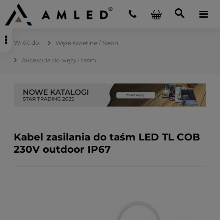
Węże świetlne / Neon
Akcesoria do węży i taśm
Kabel zasilania do taśm LED TL COB
230V outdoor IP67