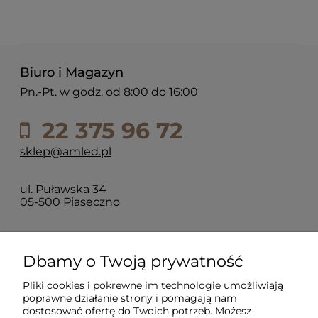
Biuro i Magazyn
Pn.-Pt. w godz. od 8:00 do 16:00
22 375 96 72
sklep@amled.pl
ul. Puławska 34
05-500 Piaseczno
Dla klientów
Dbamy o Twoją prywatność
Pliki cookies i pokrewne im technologie umożliwiają
Informacje
poprawne działanie strony i pomagają nam
dostosować ofertę do Twoich potrzeb. Możesz