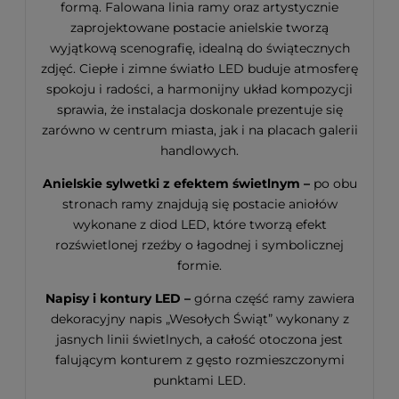
formą. Falowana linia ramy oraz artystycznie
zaprojektowane postacie anielskie tworzą
wyjątkową scenografię, idealną do świątecznych
zdjęć. Ciepłe i zimne światło LED buduje atmosferę
spokoju i radości, a harmonijny układ kompozycji
sprawia, że instalacja doskonale prezentuje się
zarówno w centrum miasta, jak i na placach galerii
handlowych.
Anielskie sylwetki z efektem świetlnym –
po obu
stronach ramy znajdują się postacie aniołów
wykonane z diod LED, które tworzą efekt
rozświetlonej rzeźby o łagodnej i symbolicznej
formie.
Napisy i kontury LED –
górna część ramy zawiera
dekoracyjny napis „Wesołych Świąt” wykonany z
jasnych linii świetlnych, a całość otoczona jest
falującym konturem z gęsto rozmieszczonymi
punktami LED.