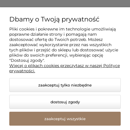
Dla klientów
Dbamy o Twoją prywatność
Pliki cookies i pokrewne im technologie umożliwiają
Informacje
poprawne działanie strony i pomagają nam
dostosować ofertę do Twoich potrzeb. Możesz
zaakceptować wykorzystanie przez nas wszystkich
O firmie
tych plików i przejść do sklepu lub dostosować użycie
plików do swoich preferencji, wybierając opcję
"Dostosuj zgody".
Więcej o plikach cookies przeczytasz w naszej Polityce
prywatności.
zaakceptuj tylko niezbędne
dostosuj zgody
© 2026 amled.pl. Wszelkie prawa zastrzeżone.
Styl graficzny i aplikacje ShopGadget.pl
Sklep
zaakceptuj wszystkie
internetowy Shoper Premium