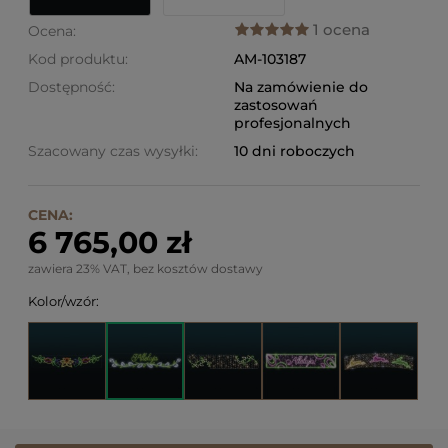
1 ocena
Ocena:
Kod produktu:
AM-103187
Dostępność:
Na zamówienie do
zastosowań
profesjonalnych
Szacowany czas wysyłki:
10 dni roboczych
CENA:
6 765,00 zł
zawiera 23% VAT, bez kosztów dostawy
Kolor/wzór: