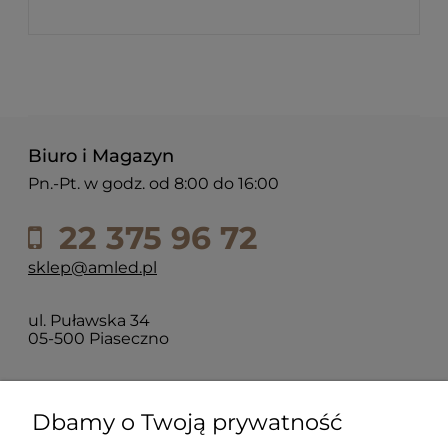
Biuro i Magazyn
Pn.-Pt. w godz. od 8:00 do 16:00
22 375 96 72
sklep@amled.pl
ul. Puławska 34
05-500 Piaseczno
Dla klientów
Dbamy o Twoją prywatność