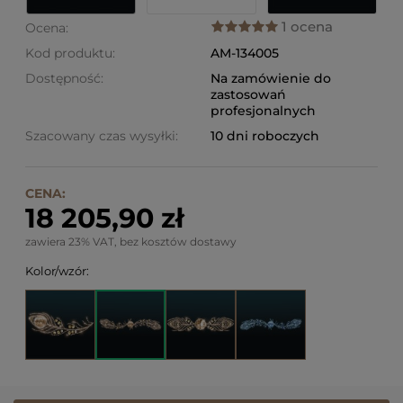
1 ocena
Ocena:
Kod produktu:
AM-134005
Dostępność:
Na zamówienie do
zastosowań
profesjonalnych
Szacowany czas wysyłki:
10 dni roboczych
CENA:
18 205,90 zł
zawiera 23% VAT, bez kosztów dostawy
Kolor/wzór: