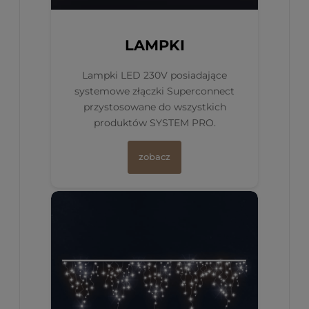
LAMPKI
Lampki LED 230V posiadające
systemowe złączki Superconnect
przystosowane do wszystkich
produktów SYSTEM PRO.
zobacz