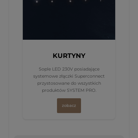
KURTYNY
Sople LED 230V posiadające
systemowe złączki Superconnect
przystosowane do wszystkich
produktów SYSTEM PRO.
zobacz