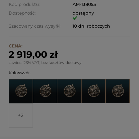
Kod produktu:
AM-138055
Dostępność:
dostępny
Szacowany czas wysyłki:
10 dni roboczych
CENA:
2 919,00 zł
zawiera 23% VAT, bez kosztów dostawy
Kolor/wzór:
2