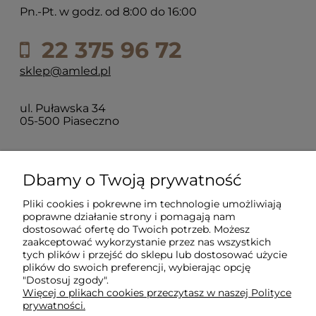
Pn.-Pt. w godz. od 8:00 do 16:00
22 375 96 72
sklep@amled.pl
ul. Puławska 34
05-500 Piaseczno
Dla klientów
Dbamy o Twoją prywatność
Pliki cookies i pokrewne im technologie umożliwiają
Informacje
poprawne działanie strony i pomagają nam
dostosować ofertę do Twoich potrzeb. Możesz
zaakceptować wykorzystanie przez nas wszystkich
O firmie
tych plików i przejść do sklepu lub dostosować użycie
plików do swoich preferencji, wybierając opcję
"Dostosuj zgody".
Więcej o plikach cookies przeczytasz w naszej Polityce
prywatności.