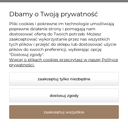
Dla klientów
Dbamy o Twoją prywatność
Pliki cookies i pokrewne im technologie umożliwiają
Informacje
poprawne działanie strony i pomagają nam
dostosować ofertę do Twoich potrzeb. Możesz
zaakceptować wykorzystanie przez nas wszystkich
O firmie
tych plików i przejść do sklepu lub dostosować użycie
plików do swoich preferencji, wybierając opcję
"Dostosuj zgody".
Więcej o plikach cookies przeczytasz w naszej Polityce
prywatności.
zaakceptuj tylko niezbędne
dostosuj zgody
© 2026 amled.pl. Wszelkie prawa zastrzeżone.
Styl graficzny i aplikacje ShopGadget.pl
Sklep
zaakceptuj wszystkie
internetowy Shoper Premium