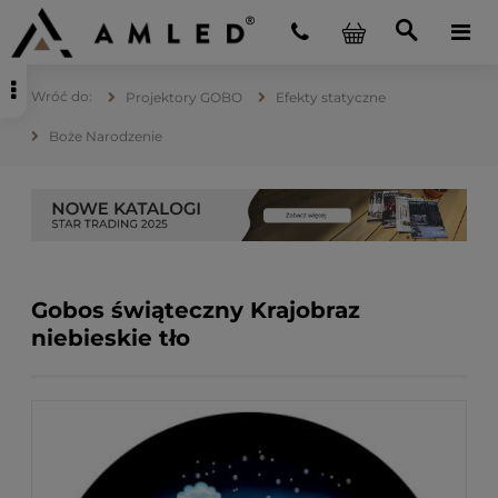
Projektory GOBO
Efekty statyczne
Boże Narodzenie
Gobos świąteczny Krajobraz
niebieskie tło