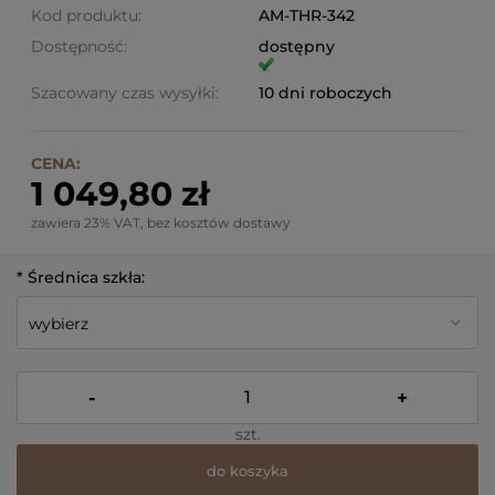
Kod produktu:
AM-THR-342
Dostępność:
dostępny
Szacowany czas wysyłki:
10 dni roboczych
CENA:
1 049,80 zł
zawiera 23% VAT, bez kosztów dostawy
*
Średnica szkła:
-
+
szt.
do koszyka
*
- Pole wymagane