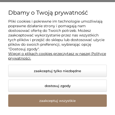
Dla klientów
Dbamy o Twoją prywatność
Pliki cookies i pokrewne im technologie umożliwiają
Informacje
poprawne działanie strony i pomagają nam
dostosować ofertę do Twoich potrzeb. Możesz
zaakceptować wykorzystanie przez nas wszystkich
O firmie
tych plików i przejść do sklepu lub dostosować użycie
plików do swoich preferencji, wybierając opcję
"Dostosuj zgody".
Więcej o plikach cookies przeczytasz w naszej Polityce
prywatności.
zaakceptuj tylko niezbędne
dostosuj zgody
© 2026 amled.pl. Wszelkie prawa zastrzeżone.
Styl graficzny i aplikacje ShopGadget.pl
Sklep
zaakceptuj wszystkie
internetowy Shoper Premium