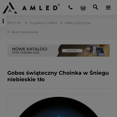
Projektory GOBO
Efekty statyczne
Boże Narodzenie
Gobos świąteczny Choinka w Śniegu
niebieskie tło