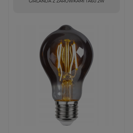
GIRLANDA Z ŻARÓWKAMI TA60 2W