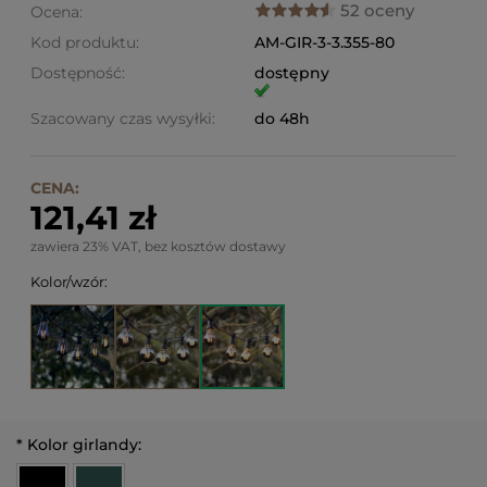
52 oceny
Ocena:
Kod produktu:
AM-GIR-3-3.355-80
Dostępność:
dostępny
Szacowany czas wysyłki:
do 48h
CENA:
121,41 zł
zawiera 23% VAT, bez kosztów dostawy
Kolor/wzór:
*
Kolor girlandy: