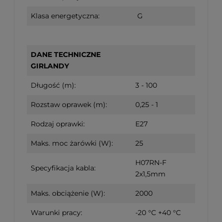
Klasa energetyczna:
G
DANE TECHNICZNE
GIRLANDY
Długość (m):
3 - 100
Rozstaw oprawek (m):
0,25 - 1
Rodzaj oprawki:
E27
Maks. moc żarówki (W):
25
H07RN-F
Specyfikacja kabla:
2x1,5mm
Maks. obciążenie (W):
2000
Warunki pracy:
-20 °C +40 °C