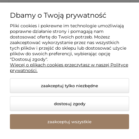
Opcjonalne wyposażenie
Dbamy o Twoją prywatność
girlandy
Pliki cookies i pokrewne im technologie umożliwiają
poprawne działanie strony i pomagają nam
dostosować ofertę do Twoich potrzeb. Możesz
Każdą girlandę z serii profesjonalnej możemy
zaakceptować wykorzystanie przez nas wszystkich
wyposażyć w dodatkowe akcesoria, które ułatwiają
tych plików i przejść do sklepu lub dostosować użycie
obsługę lub zwiększają możliwości aranżacji.
plików do swoich preferencji, wybierając opcję
"Dostosuj zgody".
Więcej o plikach cookies przeczytasz w naszej Polityce
prywatności.
zaakceptuj tylko niezbędne
dostosuj zgody
zaakceptuj wszystkie