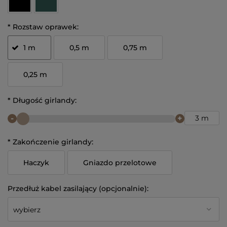
*
Rozstaw oprawek:
1 m
0,5 m
0,75 m
0,25 m
*
Długość girlandy:
-
+
3 m
*
Zakończenie girlandy:
Haczyk
Gniazdo przelotowe
Przedłuż kabel zasilający (opcjonalnie):