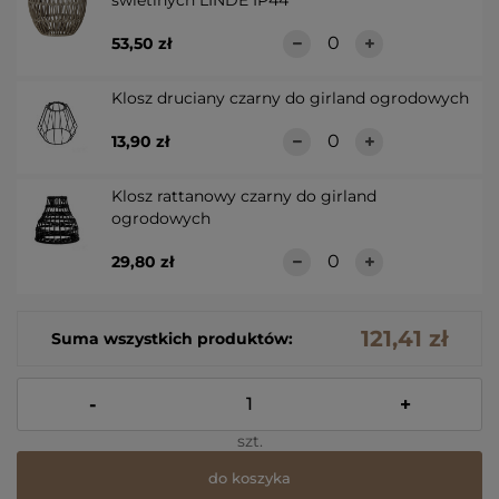
świetlnych LINDE IP44
53,50 zł
Klosz druciany czarny do girland ogrodowych
13,90 zł
Klosz rattanowy czarny do girland
ogrodowych
29,80 zł
121,41 zł
Suma wszystkich produktów:
-
+
szt.
do koszyka