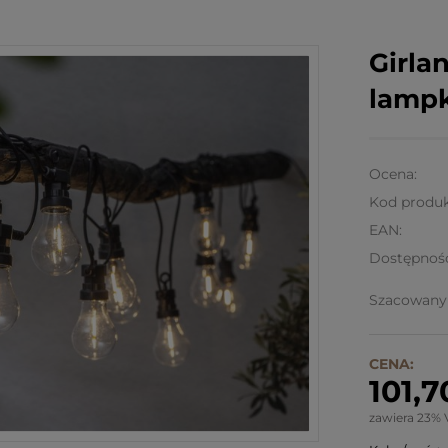
Girla
lampk
Ocena:
Kod produk
EAN:
Dostępnoś
Szacowany 
CENA:
101,7
zawiera 23% 