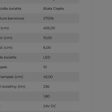
ódła światła:
Biała Ciepła
tura barwowa:
2700k
(cm):
405,00
ć (cm):
15,00
ć (cm):
6,00
a światła:
LED
mpek:
10
 lampek (cm):
45,00
 świetlny (lm):
236
:
1,80
:
24V DC