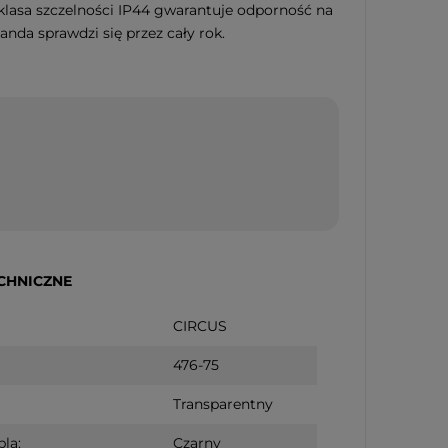
klasa szczelności IP44 gwarantuje odporność na
ewniany biały PIPPI
nda sprawdzi się przez cały rok.
 dostępności
CHNICZNE
CIRCUS
476-75
Transparentny
bla:
Czarny