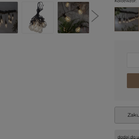
Kolor/wzór:
Zaku
dodaj do 