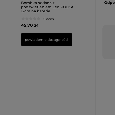
Odpor
 szklana
Bombka szklana z
Bombka szklana 
TREE 16cm
podświetleniem Led POLKA
podświetleniem
12cm na baterie
10cm na baterie
0 ocen
0 oce
45,70 zł
51,80 zł
powiadom o dostępności
powiadom o dos