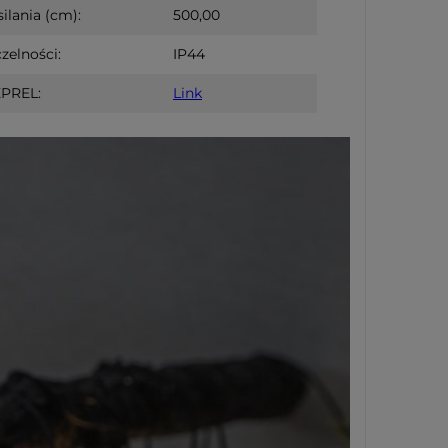
ilania (cm):
500,00
zelności:
IP44
PREL:
Link