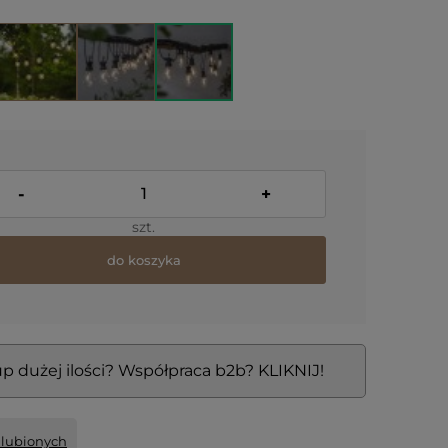
-
+
szt.
do koszyka
p dużej ilości? Współpraca b2b? KLIKNIJ!
ulubionych