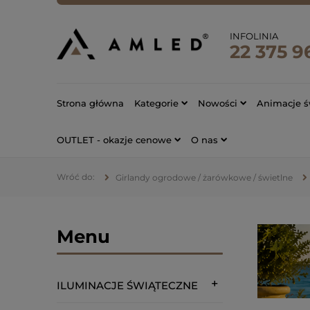
INFOLINIA
22 375 9
Strona główna
Kategorie
Nowości
Animacje ś
OUTLET - okazje cenowe
O nas
Girlandy ogrodowe / żarówkowe / świetlne
Menu
ILUMINACJE ŚWIĄTECZNE