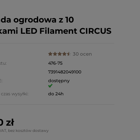
nda ogrodowa z 10
ami LED Filament CIRCUS
30 ocen
tu:
476-75
7391482049100
ć:
dostępny
czas wysyłki:
do 24h
0 zł
VAT, bez kosztów dostawy