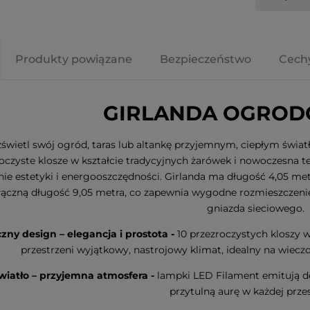
Produkty powiązane
Bezpieczeństwo
Cech
GIRLANDA OGROD
świetl swój ogród, taras lub altankę przyjemnym, ciepłym światł
oczyste klosze w kształcie tradycyjnych żarówek i nowoczesna te
nie estetyki i energooszczędności. Girlanda ma długość 4,05 m
łączną długość 9,05 metra, co zapewnia wygodne rozmieszczenie w
gniazda sieciowego.
zny design – elegancja i prostota -
10 przezroczystych kloszy 
przestrzeni wyjątkowy, nastrojowy klimat, idealny na wiec
światło – przyjemna atmosfera -
lampki LED Filament emitują de
przytulną aurę w każdej przes