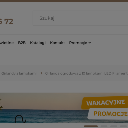
6 72
wietlne
B2B
Katalogi
Kontakt
Promocje
Girlandy z lampkami
Girlanda ogrodowa z 10 lampkami LED Filamen