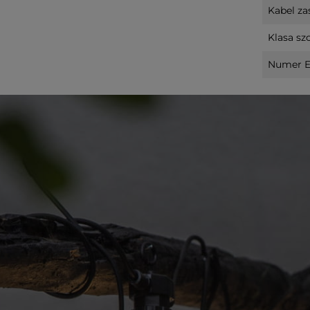
Kabel zas
Klasa szc
Numer E