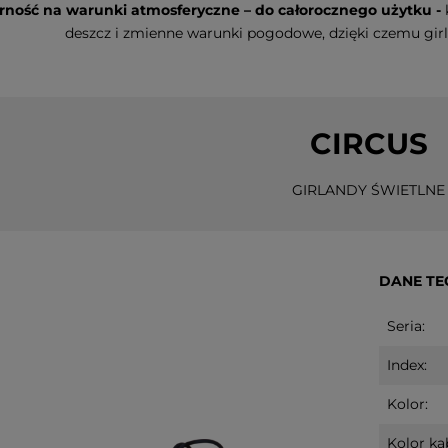
ność na warunki atmosferyczne – do całorocznego użytku -
z
Scenka świąteczna drewniana
Świecznik dr
 Led POLKA
Led PIPPI na baterie
na baterie
deszcz i zmienne warunki pogodowe, dzięki czemu girla
n
101,80 zł
152,60 zł
CIRCUS
tępności
do koszyka
powiadom o
GIRLANDY ŚWIETLNE
DANE TE
Seria:
Index:
Kolor:
Kolor ka