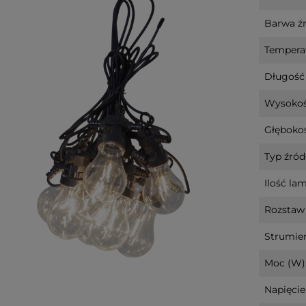
Barwa źr
Tempera
Długość 
Wysokoś
Głębokoś
Typ źródł
Ilość la
Rozstaw
Strumień
Moc (W)
Napięcie