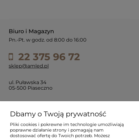
Biuro i Magazyn
Pn.-Pt. w godz. od 8:00 do 16:00
22 375 96 72
sklep@amled.pl
ul. Puławska 34
05-500 Piaseczno
Dla klientów
Dbamy o Twoją prywatność
Pliki cookies i pokrewne im technologie umożliwiają
Informacje
poprawne działanie strony i pomagają nam
dostosować ofertę do Twoich potrzeb. Możesz