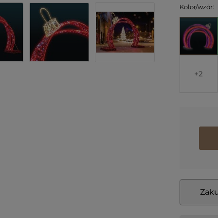
Kolor/wzór:
2
Zaku