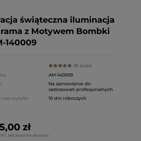
acja świąteczna iluminacja
Brama z Motywem Bombki
M-140009
18 ocen
tu:
AM-140009
ć:
Na zamówienie do
zastosowań profesjonalnych
czas wysyłki:
10 dni roboczych
5,00 zł
VAT, bez kosztów dostawy