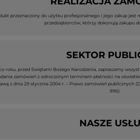
REALIZACJA ZAM
dukt przeznaczony do użytku profesjonalnego i jego zakup jest
przedsiębiorców, którzy dokonują zakupu d
SEKTOR PUBLI
co roku, przed Świętami Bożego Narodzenia, zapraszamy wszystk
adania zamówień z odroczonym terminem płatności na oświetlenie
awą z dnia 29 stycznia 2004 r. – Prawo zamówień publicznych (Dz. U
996).
NASZE USŁU