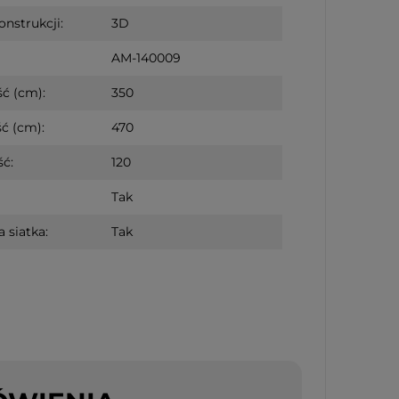
onstrukcji:
3D
AM-140009
ć (cm):
350
ć (cm):
470
ć:
120
ewniany biały PIPPI
Tak
 siatka:
Tak
 dostępności