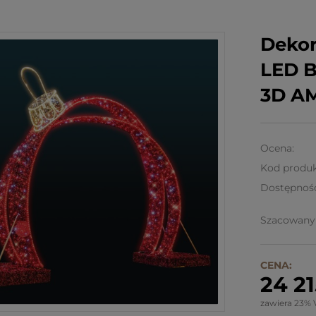
Dekor
LED 
3D A
Ocena:
Kod produk
Dostępnoś
Szacowany 
CENA:
24 21
zawiera 23% 