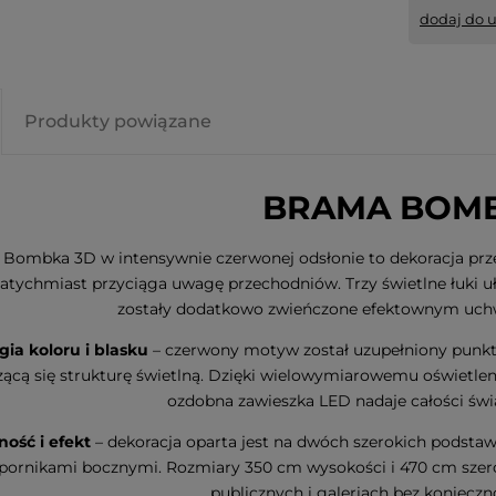
dodaj do 
Produkty powiązane
BRAMA BOM
Bombka 3D w intensywnie czerwonej odsłonie to dekoracja prz
natychmiast przyciąga uwagę przechodniów. Trzy świetlne łuki 
zostały dodatkowo zwieńczone efektownym uchw
gia koloru i blasku
– czerwony motyw został uzupełniony punktam
zącą się strukturę świetlną. Dzięki wielowymiarowemu oświetleni
ozdobna zawieszka LED nadaje całości św
ność i efekt
– dekoracja oparta jest na dwóch szerokich podst
pornikami bocznymi. Rozmiary 350 cm wysokości i 470 cm szerok
publicznych i galeriach bez konieczn