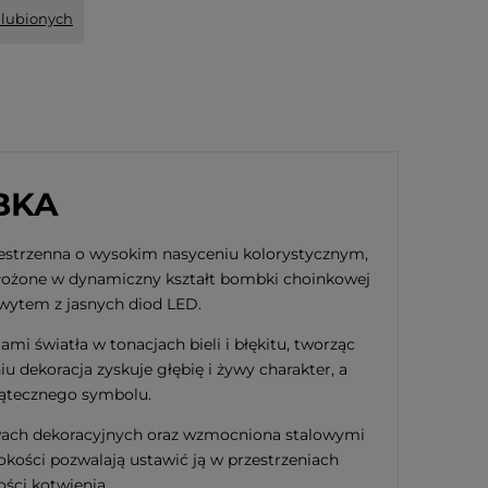
ulubionych
BKA
estrzenna o wysokim nasyceniu kolorystycznym,
ułożone w dynamiczny kształt bombki choinkowej
ytem z jasnych diod LED.
i światła w tonacjach bieli i błękitu, tworząc
u dekoracja zyskuje głębię i żywy charakter, a
iątecznego symbolu.
awach dekoracyjnych oraz wzmocniona stalowymi
ości pozwalają ustawić ją w przestrzeniach
ości kotwienia.