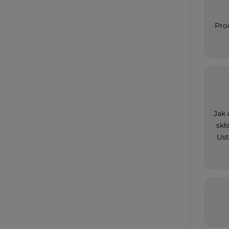
Pro
Jak 
skł
Ust