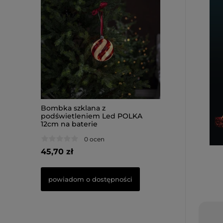
 szklana
Bombka szklana z
Bombka szklana 
TREE 16cm
podświetleniem Led POLKA
podświetleniem
12cm na baterie
10cm na baterie
0 ocen
0 oce
45,70 zł
51,80 zł
powiadom o dostępności
powiadom o dos