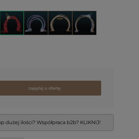
zapytaj o ofertę
p dużej ilości? Współpraca b2b? KLIKNIJ!