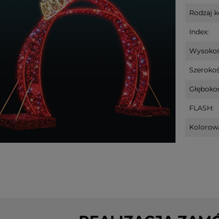
Rodzaj k
Index:
Wysokoś
Szerokoś
Głębokoś
z
Scenka świąteczna drewniana
Świecznik dr
FLASH:
 Led POLKA
Led PIPPI na baterie
na baterie
Kolorowa
n
101,80 zł
152,60 zł
tępności
do koszyka
powiadom o