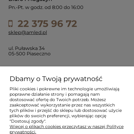
Pn.-Pt. w godz. od 8:00 do 16:00
22 375 96 72
sklep@amled.pl
ul. Puławska 34
05-500 Piaseczno
Dla klientów
Dbamy o Twoją prywatność
Pliki cookies i pokrewne im technologie umożliwiają
Informacje
poprawne działanie strony i pomagają nam
dostosować ofertę do Twoich potrzeb. Możesz
zaakceptować wykorzystanie przez nas wszystkich
O firmie
tych plików i przejść do sklepu lub dostosować użycie
plików do swoich preferencji, wybierając opcję
"Dostosuj zgody".
Więcej o plikach cookies przeczytasz w naszej Polityce
prywatności.