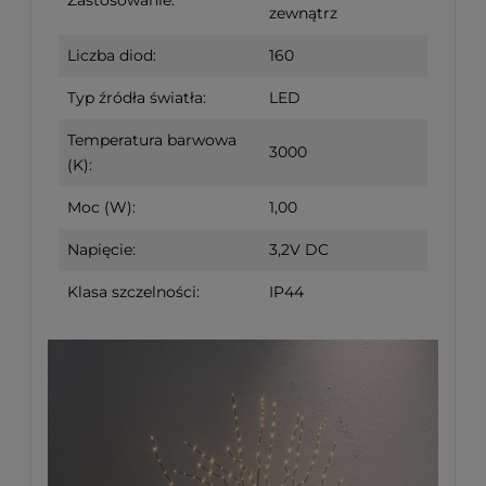
Zastosowanie:
zewnątrz
Liczba diod:
160
Typ źródła światła:
LED
Temperatura barwowa
3000
(K):
Moc (W):
1,00
Napięcie:
3,2V DC
Klasa szczelności:
IP44