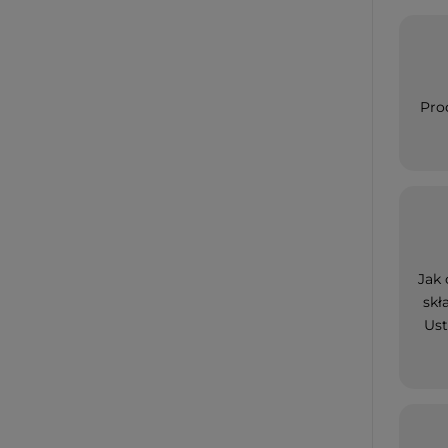
Pro
Jak 
skł
Ust