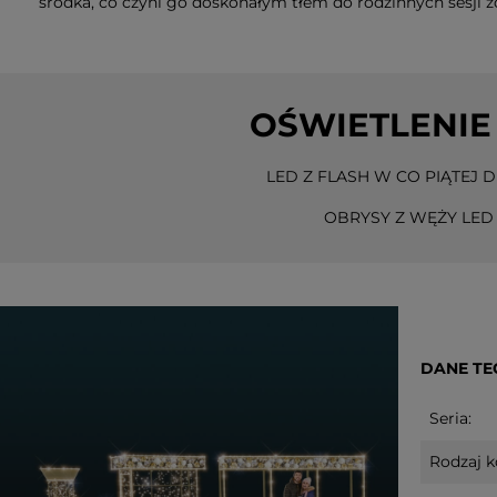
środka, co czyni go doskonałym tłem do rodzinnych sesji 
OŚWIETLENIE
LED Z FLASH W CO PIĄTEJ D
OBRYSY Z WĘŻY LED
DANE TE
Seria:
Rodzaj k