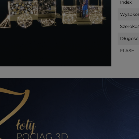
Index:
Wysokoś
Szerokoś
Długość 
FLASH:
Led DOGGE
Dekoracja świąteczna szklany
Dekoracja św
ie
Bałwanek Led OLLE 31cm na
choinka Led
baterie
na baterie
n
99,00 zł
33,70 zł
do koszyka
do koszyka