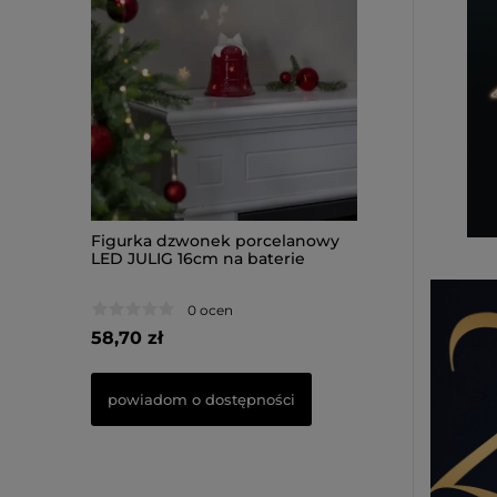
celanowy
Figurka dzwonek porcelanowy
Figurka Piesek 
terie
LED JULIG 16cm na baterie
33,50cm na bater
0 ocen
0 oce
58,70 zł
66,50 zł
ości
powiadom o dostępności
do koszyka