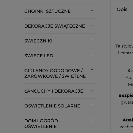
Opis
CHOINKI SZTUCZNE
DEKORACJE ŚWIĄTECZNE
ŚWIECZNIKI
Ta stylo
i centr
ŚWIECE LED
GIRLANDY OGRODOWE /
Kl
ŻARÓWKOWE / ŚWIETLNE
Alu
Mi
ŁAŃCUCHY I DEKORACJE
Bezpie
gwara
OŚWIETLENIE SOLARNE
Atra
DOM I OGRÓD
OŚWIETLENIE
zachęc