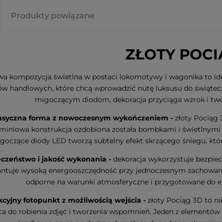
Produkty powiązane
ZŁOTY POCI
wa kompozycja świetlna w postaci lokomotywy i wagonika to ide
ów handlowych, które chcą wprowadzić nutę luksusu do świątecznej
migoczącym diodom, dekoracja przyciąga wzrok i twor
asyczna forma z nowoczesnym wykończeniem -
złoty Pociąg 
miniowa konstrukcja ozdobiona została bombkami i świetlnymi z
goczące diody LED tworzą subtelny efekt skrzącego śniegu, który
czeństwo i jakość wykonania -
dekoracja wykorzystuje bezpie
ntuje wysoką energooszczędność przy jednoczesnym zachowani
odporne na warunki atmosferyczne i przygotowane do eks
kcyjny fotopunkt z możliwością wejścia -
złoty Pociąg 3D to ni
a do robienia zdjęć i tworzenia wspomnień. Jeden z elementów 