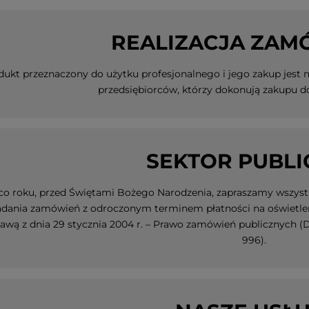
REALIZACJA ZAM
dukt przeznaczony do użytku profesjonalnego i jego zakup jest
przedsiębiorców, którzy dokonują zakupu d
SEKTOR PUBLI
co roku, przed Świętami Bożego Narodzenia, zapraszamy wszystk
adania zamówień z odroczonym terminem płatności na oświetlenie
awą z dnia 29 stycznia 2004 r. – Prawo zamówień publicznych (Dz. U
996).