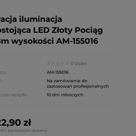
acja iluminacja
stojąca LED Złoty Pociąg
8m wysokości AM-155016
0 ocen
tu:
AM-155016
ć:
Na zamówienie do
zastosowań profesjonalnych
czas wysyłki:
10 dni roboczych
2,90 zł
VAT, bez kosztów dostawy