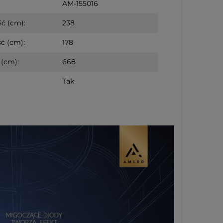
AM-155016
ć (cm):
238
ć (cm):
178
(cm):
668
Tak
iąteczna szklana
 CANDY TREE 16cm