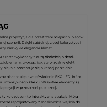
ĄG
alna propozycja dla przestrzeni miejskich, placów
 scenerii. Dzięki subtelnej, złotej kolorystyce i
zy niezwykle elegancki klimat.
3D został wykonany z dużą dbałością o detal.
dobieniami, tworząc bogaty wizualnie efekt.
 pięknie prezentuje się o każdej porze dnia.
czne niskonapięciowe oświetlenie EKO LED, które
u intensywnego blasku. Wszystkie elementy są
pozycji w przestrzeni publicznej.
e tylko ozdoba – to interaktywna atrakcja, która
został zaprojektowany z możliwością wejścia do