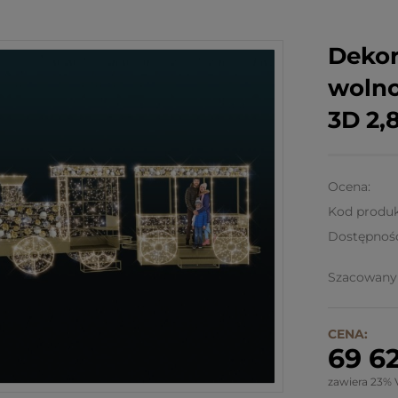
Dekor
wolno
3D 2,
Ocena:
Kod produk
Dostępnoś
Szacowany 
CENA:
69 62
zawiera 23% 