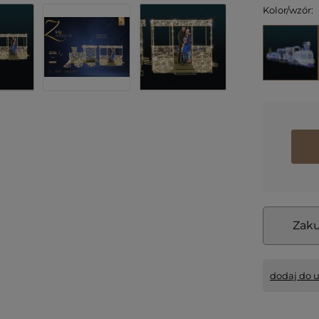
Kolor/wzór:
Zaku
dodaj do 