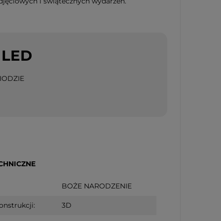
zdjęciowych i świątecznych wydarzeń.
 LED
IODZIE
CHNICZNE
BOŻE NARODZENIE
onstrukcji:
3D