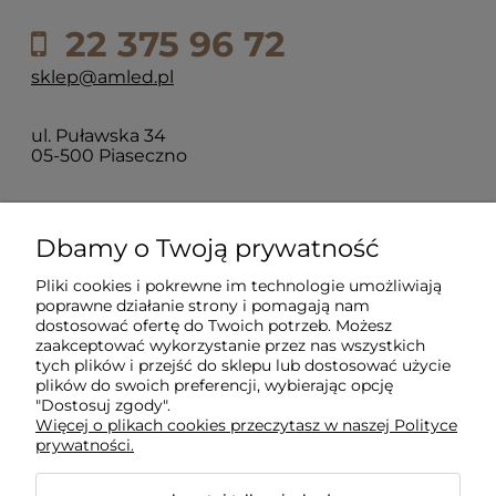
22 375 96 72
sklep@amled.pl
ul. Puławska 34
05-500 Piaseczno
Dla klientów
Dbamy o Twoją prywatność
Pliki cookies i pokrewne im technologie umożliwiają
Informacje
poprawne działanie strony i pomagają nam
dostosować ofertę do Twoich potrzeb. Możesz
zaakceptować wykorzystanie przez nas wszystkich
O firmie
tych plików i przejść do sklepu lub dostosować użycie
plików do swoich preferencji, wybierając opcję
"Dostosuj zgody".
Więcej o plikach cookies przeczytasz w naszej Polityce
prywatności.