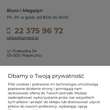
Biuro i Magazyn
Pn.-Pt. w godz. od 8:00 do 16:00
22 375 96 72
sklep@amled.pl
ul. Puławska 34
05-500 Piaseczno
Dla klientów
Dbamy o Twoją prywatność
Pliki cookies i pokrewne im technologie umożliwiają
Informacje
poprawne działanie strony i pomagają nam
dostosować ofertę do Twoich potrzeb. Możesz
zaakceptować wykorzystanie przez nas wszystkich
O firmie
tych plików i przejść do sklepu lub dostosować użycie
plików do swoich preferencji, wybierając opcję