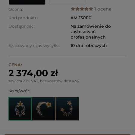
1 ocena
Ocena:
Kod produktu:
AM-130110
Dostępność:
Na zamówienie do
zastosowań
profesjonalnych
Szacowany czas wysyłki:
10 dni roboczych
CENA:
2 374,00 zł
zawiera 23% VAT, bez kosztów dostawy
Kolor/wzór: