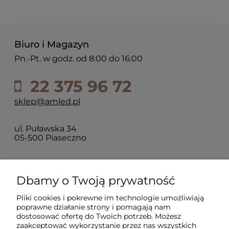
Biuro i Magazyn
Pn.-Pt. w godz. od 8:00 do 16:00
22 375 96 72
sklep@amled.pl
ul. Puławska 34
05-500 Piaseczno
Dla klientów
Dbamy o Twoją prywatność
Pliki cookies i pokrewne im technologie umożliwiają
Informacje
poprawne działanie strony i pomagają nam
dostosować ofertę do Twoich potrzeb. Możesz
zaakceptować wykorzystanie przez nas wszystkich