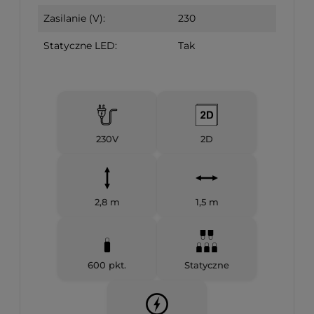
Zasilanie (V):
230
Statyczne LED:
Tak
230V
2D
2,8 m
1,5 m
600 pkt.
Statyczne