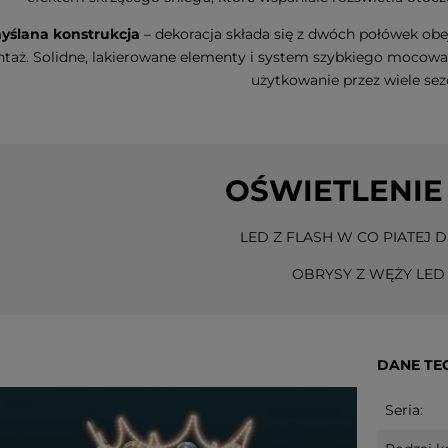
yślana konstrukcja
– dekoracja składa się z dwóch połówek obej
taż. Solidne, lakierowane elementy i system szybkiego mocow
użytkowanie przez wiele se
OŚWIETLENIE
Led DOGGE
Dekoracja świąteczna szklany
Dekoracja św
ie
Bałwanek Led OLLE 31cm na
choinka Led
baterie
na baterie
LED Z FLASH W CO PIATEJ D
n
OBRYSY Z WĘŻY LED
99,00 zł
33,70 zł
do koszyka
do koszyka
DANE TE
Seria: