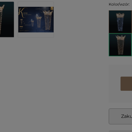
Kolor/wzór:
Zaku