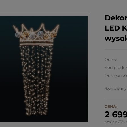
Dekor
LED K
wysok
Ocena:
Kod produk
Dostępnoś
Szacowany 
CENA:
2 699
zawiera 23% 