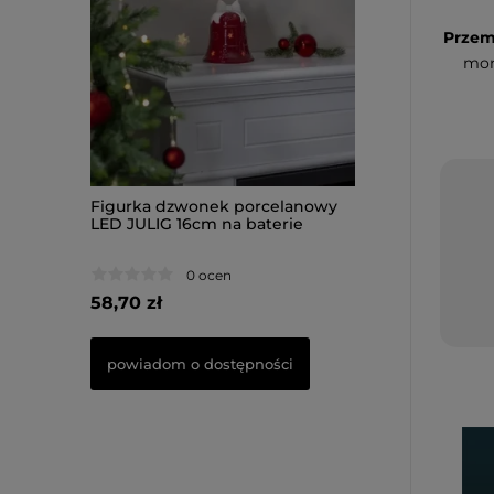
Przem
mon
celanowy
Figurka dzwonek porcelanowy
Figurka Piesek 
terie
LED JULIG 16cm na baterie
33,50cm na bater
0 ocen
0 oce
58,70 zł
66,50 zł
ości
powiadom o dostępności
do koszyka