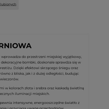
ulubionych
ARNIOWA
 wprowadza do przestrzeni miejskiej wyjątkowy,
 i dekoracyjne bombki, doskonale sprawdza się w
restiżu. Dzięki efektowi skrzącego śniegu oraz
no z bliska, jak i z dużej odległości, budując
wieczorów.
 w kolorach złota i srebra oraz kaskadą świetlną
ecznych iluminacji miejskich.
wnia intensywne, energooszczędne światło z
zenie i przyciąga uwagę przechodniów.