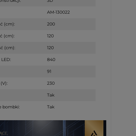
nstrukcji:
3D
AM-130022
ć (cm):
200
ć (cm):
120
ć (cm):
120
 LED:
840
91
(V):
230
Tak
e bombki:
Tak