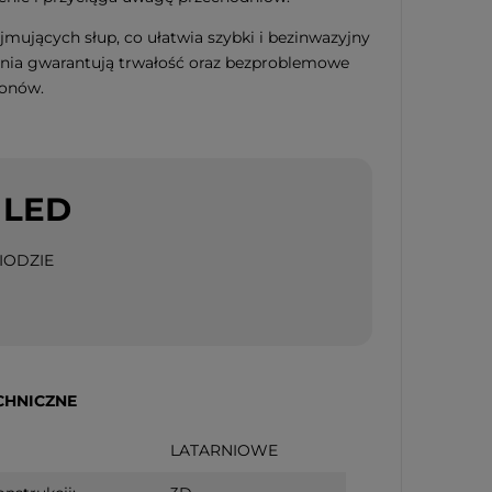
mujących słup, co ułatwia szybki i bezinwazyjny
ania gwarantują trwałość oraz bezproblemowe
zonów.
 LED
iąteczna szklana
 CANDY TREE 16cm
IODZIE
CHNICZNE
LATARNIOWE