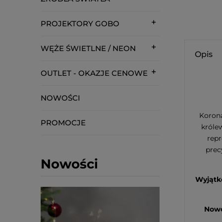
PROJEKTORY GOBO
WĘŻE ŚWIETLNE / NEON
Opis
OUTLET - OKAZJE CENOWE
NOWOŚCI
Korona
PROMOCJE
króle
repr
prec
Nowości
Wyjątk
Nowo