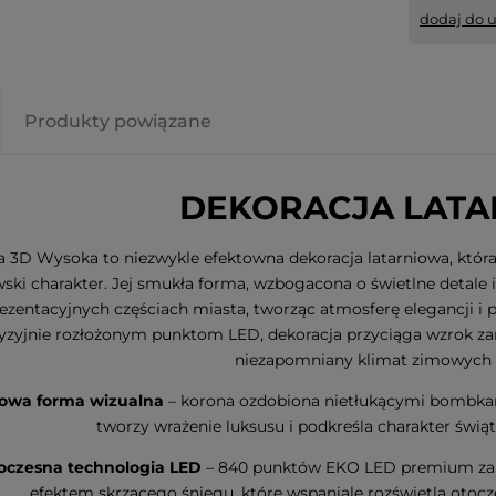
dodaj do 
Produkty powiązane
DEKORACJA LAT
 3D Wysoka to niezwykle efektowna dekoracja latarniowa, która
wski charakter. Jej smukła forma, wzbogacona o świetlne detale
ezentacyjnych częściach miasta, tworząc atmosferę elegancji i p
yzyjnie rozłożonym punktom LED, dekoracja przyciąga wzrok zarów
niezapomniany klimat zimowych 
owa forma wizualna
– korona ozdobiona nietłukącymi bombkami
tworzy wrażenie luksusu i podkreśla charakter świąt
czesna technologia LED
– 840 punktów EKO LED premium zape
efektem skrzącego śniegu, które wspaniale rozświetla otoc