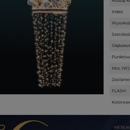
Rodzaj ko
Index:
Wysokoś
Szerokoś
Głębokoś
Punktów
Moc (W):
Zasilanie 
FLASH:
Kolorow