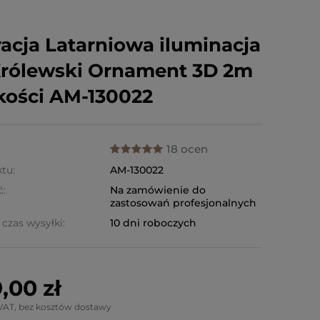
acja Latarniowa iluminacja
rólewski Ornament 3D 2m
ości AM-130022
18 ocen
tu:
AM-130022
ć:
Na zamówienie do
zastosowań profesjonalnych
czas wysyłki:
10 dni roboczych
,00 zł
VAT, bez kosztów dostawy