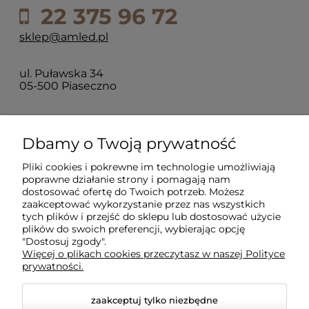
22 375 96 72
sklep@amled.pl
ul. Puławska 34
05-500 Piaseczno
Dla klientów
Dbamy o Twoją prywatność
Pliki cookies i pokrewne im technologie umożliwiają
Informacje
poprawne działanie strony i pomagają nam
dostosować ofertę do Twoich potrzeb. Możesz
zaakceptować wykorzystanie przez nas wszystkich
O firmie
tych plików i przejść do sklepu lub dostosować użycie
plików do swoich preferencji, wybierając opcję
"Dostosuj zgody".
Więcej o plikach cookies przeczytasz w naszej Polityce
prywatności.
zaakceptuj tylko niezbędne