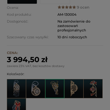
9 ocen
Ocena:
Kod produktu:
AM-130004
Dostępność:
Na zamówienie do
zastosowań
profesjonalnych
Szacowany czas wysyłki:
10 dni roboczych
CENA:
3 994,50 zł
zawiera 23% VAT, bez kosztów dostawy
Kolor/wzór: