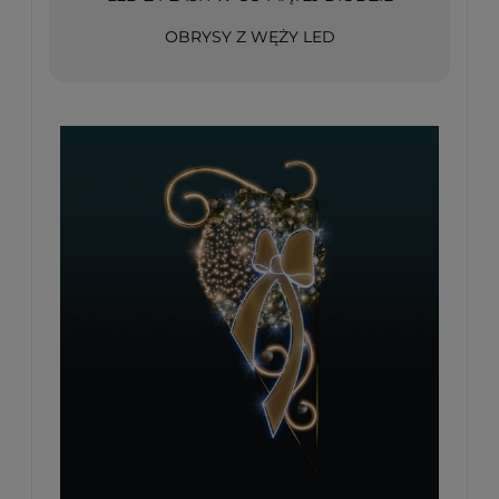
OBRYSY Z WĘŻY LED