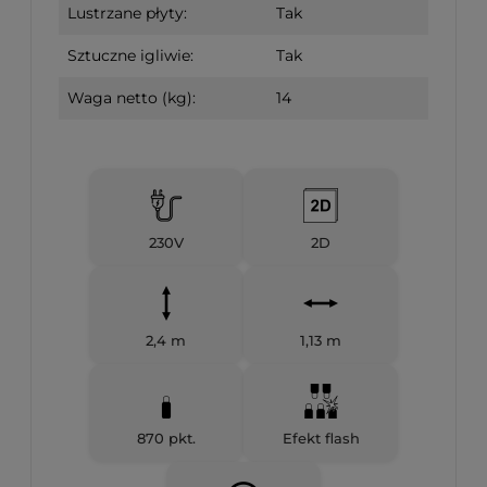
Lustrzane płyty:
Tak
Sztuczne igliwie:
Tak
Waga netto (kg):
14
230V
2D
2,4 m
1,13 m
870 pkt.
Efekt flash