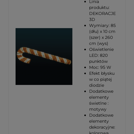
Linia
produktu:
DEKORACJE
3D
Wymiary: 85
(dłu) x 10 cm
(szer) x 260
cm (wys)
Oświetlenie
LED: 820
punktów
Moc: 95 W
Efekt błysku
w co piątej
diodzie
Dodatkowe
elementy
świetlne :
motywy
Dodatkowe
elementy
dekoracyjne:
kolorowa