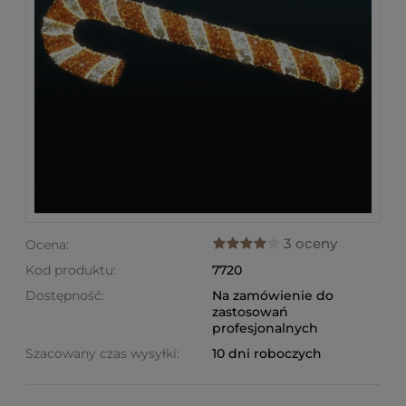
3 oceny
Ocena:
Kod produktu:
7720
Dostępność:
Na zamówienie do
zastosowań
profesjonalnych
Szacowany czas wysyłki:
10 dni roboczych