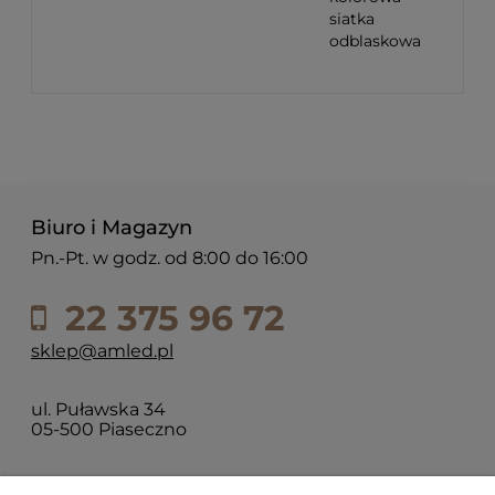
siatka
odblaskowa
Biuro i Magazyn
Pn.-Pt. w godz. od 8:00 do 16:00
22 375 96 72
sklep@amled.pl
ul. Puławska 34
05-500 Piaseczno