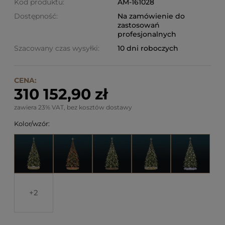
Kod produktu:
AM-161028
Dostępność:
Na zamówienie do
zastosowań
profesjonalnych
Szacowany czas wysyłki:
10 dni roboczych
CENA:
310 152,90 zł
zawiera 23% VAT, bez kosztów dostawy
Kolor/wzór:
2