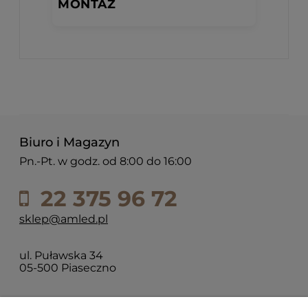
MONTAŻ
Biuro i Magazyn
Pn.-Pt. w godz. od 8:00 do 16:00
22 375 96 72
sklep@amled.pl
ul. Puławska 34
05-500 Piaseczno