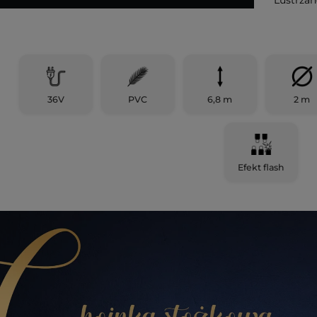
36V
PVC
6,8 m
2 m
Efekt flash