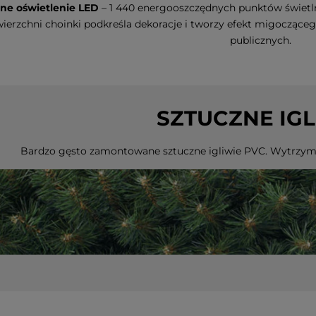
ne oświetlenie LED
– 1 440 energooszczędnych punktów świetl
ierzchni choinki podkreśla dekoracje i tworzy efekt migoczące
publicznych.
SZTUCZNE IGL
Led DOGGE
Dekoracja świąteczna szklany
Dekoracja św
ie
Bałwanek Led OLLE 31cm na
choinka Led
baterie
na baterie
Bardzo gęsto zamontowane sztuczne igliwie PVC. Wytrzyma
n
99,00 zł
33,70 zł
do koszyka
do koszyka