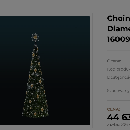
Choin
Diame
1600
Ocena:
Kod produk
Dostępnoś
Szacowany 
CENA:
44 63
zawiera 23% 