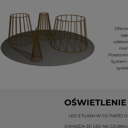
Oferow
zap
udekor
mon
Posezonow
System o
syste
OŚWIETLENIE
LED Z FLASH W CO PIĄTEJ D
GWIAZDA 3D LED NA CZUBKU