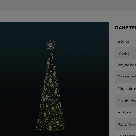
DANE TE
Seria:
Index:
Wysokoś
Szerokoś
Głębokoś
Punktów
FLASH:
Kolorow
Lustrzan