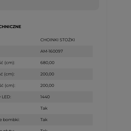
CHNICZNE
CHOINKI STOŻKI
AM-160097
ć (cm):
680,00
ć (cm):
200,00
ć (cm):
200,00
 LED:
1440
Tak
e bombki:
Tak
e płyty:
Tak