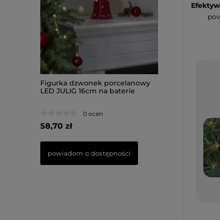
Efektyw
pow
celanowy
Figurka dzwonek porcelanowy
Figurka Piesek 
terie
LED JULIG 16cm na baterie
33,50cm na bater
0 ocen
0 oce
58,70 zł
66,50 zł
ości
powiadom o dostępności
do koszyka