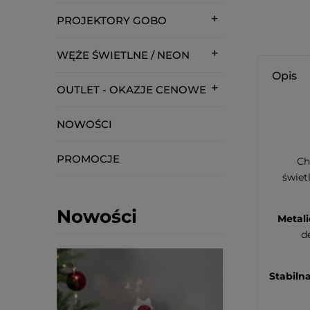
PROJEKTORY GOBO
WĘŻE ŚWIETLNE / NEON
Opis
OUTLET - OKAZJE CENOWE
NOWOŚCI
PROMOCJE
Ch
świet
Nowości
Metal
d
Stabiln