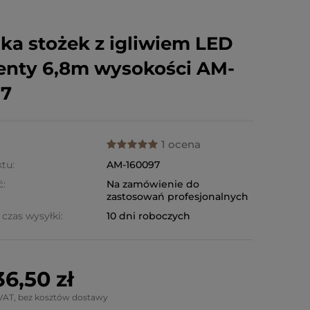
ka stożek z igliwiem LED
nty 6,8m wysokości AM-
97
1 ocena
tu:
AM-160097
ć:
Na zamówienie do
zastosowań profesjonalnych
czas wysyłki:
10 dni roboczych
6,50 zł
VAT, bez kosztów dostawy