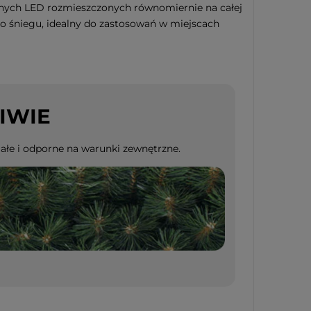
nych LED rozmieszczonych równomiernie na całej
go śniegu, idealny do zastosowań w miejscach
IWIE
iąteczna szklana
 CANDY TREE 16cm
łe i odporne na warunki zewnętrzne.