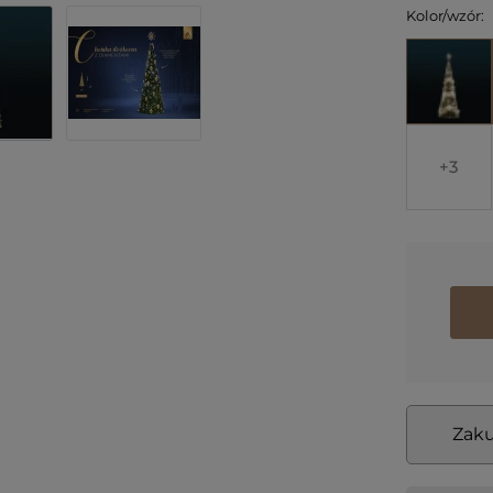
Kolor/wzór:
3
Zaku