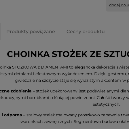
dodaj do 
Produkty powiązane
Cechy produktu
CHOINKA STOŻEK ZE SZTU
oinka STOŻKOWA z DIAMENTAMI to elegancka dekoracja świątec
listymi detalami i efektownym wykończeniem. Dzięki gęstemu, n
gwieździe na szczycie staje się wyrazistym akcentem w pr
iczne zdobienia
– stożek udekorowany jest podświetlanymi dia
ekoracyjnymi bombkami o lśniącej powierzchni. Całość tworzy
estetycznych.
a i odporna
– stalowy stelaż malowany proszkowo zapewnia trwa
warunkach zewnętrznych. Segmentowa budowa ułatwia