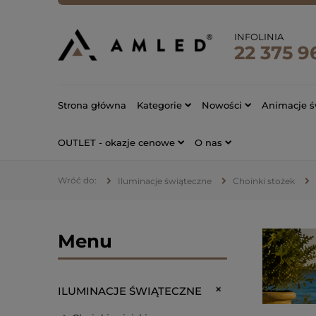
INFOLINIA
22 375 9
Strona główna
Kategorie
Nowości
Animacje ś
OUTLET - okazje cenowe
O nas
Iluminacje świąteczne
Choinki stożek
Menu
ILUMINACJE ŚWIĄTECZNE