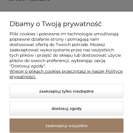
Dla klientów
Dbamy o Twoją prywatność
Pliki cookies i pokrewne im technologie umożliwiają
Informacje
poprawne działanie strony i pomagają nam
dostosować ofertę do Twoich potrzeb. Możesz
zaakceptować wykorzystanie przez nas wszystkich
O firmie
tych plików i przejść do sklepu lub dostosować użycie
plików do swoich preferencji, wybierając opcję
"Dostosuj zgody".
Więcej o plikach cookies przeczytasz w naszej Polityce
prywatności.
zaakceptuj tylko niezbędne
dostosuj zgody
© 2026 amled.pl. Wszelkie prawa zastrzeżone.
Styl graficzny i aplikacje ShopGadget.pl
Sklep
zaakceptuj wszystkie
internetowy Shoper Premium