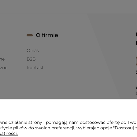
O firmie
O nas
ne
B2B
czne
Kontakt
 LED
awne działanie strony i pomagają nam dostosować ofertę do Two
życie plików do swoich preferencji, wybierając opcję "Dostosuj 
watności.