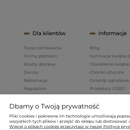
Dla klientów
Informacje
Twoje zamówienia
Blog
Formy płatności
Iluminacje świątecz
Koszty dostawy
Oświetlenie świąte
Zwroty
Choinki sztuczne
Reklamacje
Girlandy ogrodowe
Regulamin
Projektory GOBO
Polityka prywatności
Lampki choinkowe
Dbamy o Twoją prywatność
Ustawienia plików cookies
Pliki cookies i pokrewne im technologie umożliwiają popr
wszystkich tych plików i przejść do sklepu lub dostosować u
Więcej o plikach cookies przeczytasz w naszej Polityce pry