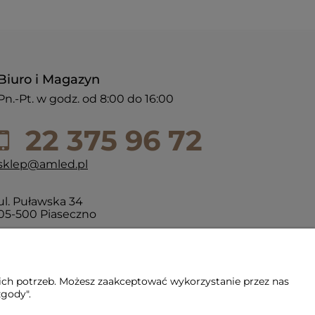
Biuro i Magazyn
Pn.-Pt. w godz. od 8:00 do 16:00
22 375 96 72
sklep@amled.pl
ul. Puławska 34
05-500 Piaseczno
ich potrzeb. Możesz zaakceptować wykorzystanie przez nas
zgody".