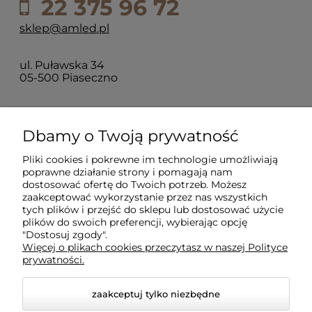
22 375 96 72
sklep@amled.pl
ul. Puławska 34
05-500 Piaseczno
Dla klientów
Dbamy o Twoją prywatność
Pliki cookies i pokrewne im technologie umożliwiają
Informacje
poprawne działanie strony i pomagają nam
dostosować ofertę do Twoich potrzeb. Możesz
zaakceptować wykorzystanie przez nas wszystkich
O firmie
tych plików i przejść do sklepu lub dostosować użycie
plików do swoich preferencji, wybierając opcję
"Dostosuj zgody".
Więcej o plikach cookies przeczytasz w naszej Polityce
prywatności.
zaakceptuj tylko niezbędne