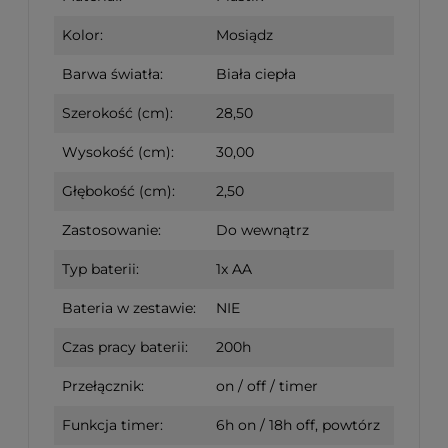
Kolor:
Mosiądz
Barwa światła:
Biała ciepła
Szerokość (cm):
28,50
Wysokość (cm):
30,00
Głębokość (cm):
2,50
Zastosowanie:
Do wewnątrz
Typ baterii:
1x AA
Bateria w zestawie:
NIE
Czas pracy baterii:
200h
Przełącznik:
on / off / timer
Funkcja timer:
6h on / 18h off, powtórz