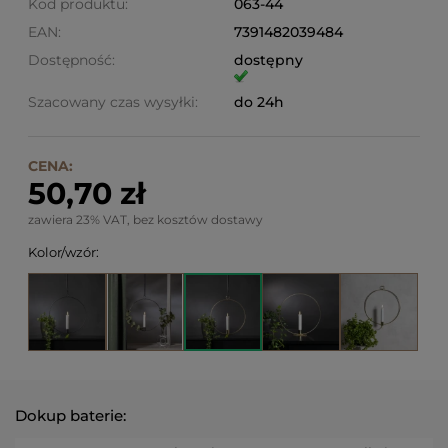
Kod produktu:
063-44
EAN:
7391482039484
Dostępność:
dostępny
Szacowany czas wysyłki:
do 24h
CENA:
50,70 zł
zawiera 23% VAT, bez kosztów dostawy
Kolor/wzór:
Dokup baterie: