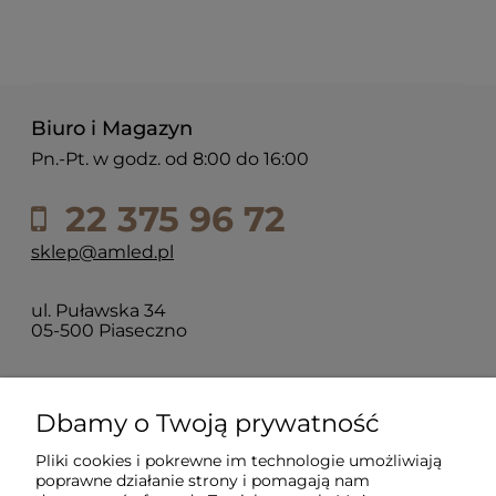
Biuro i Magazyn
Pn.-Pt. w godz. od 8:00 do 16:00
22 375 96 72
sklep@amled.pl
ul. Puławska 34
05-500 Piaseczno
Dla klientów
Dbamy o Twoją prywatność
Pliki cookies i pokrewne im technologie umożliwiają
Informacje
poprawne działanie strony i pomagają nam