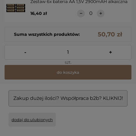
Zestaw 6x bateria AA 1,5V 2900mAH alkaiczna
16,40 zł
50,70 zł
Suma wszystkich produktów:
-
+
szt.
do koszyka
Zakup dużej ilości? Współpraca b2b? KLIKNIJ!
dodaj do ulubionych